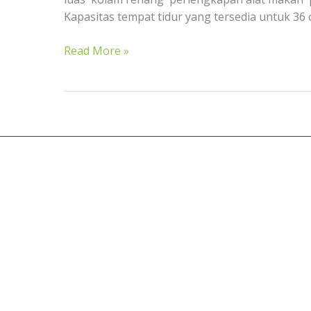
rombongan
Kapasitas tempat tidur yang tersedia untuk 36
Read More »