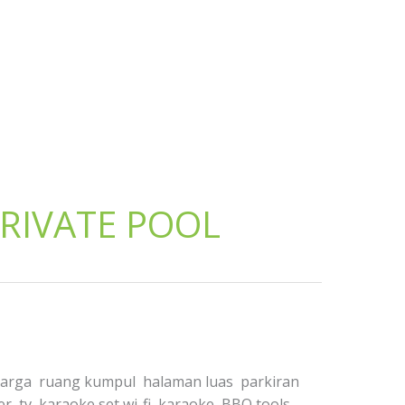
RIVATE POOL
uarga ruang kumpul halaman luas parkiran
r tv karaoke set wi-fi karaoke BBQ tools