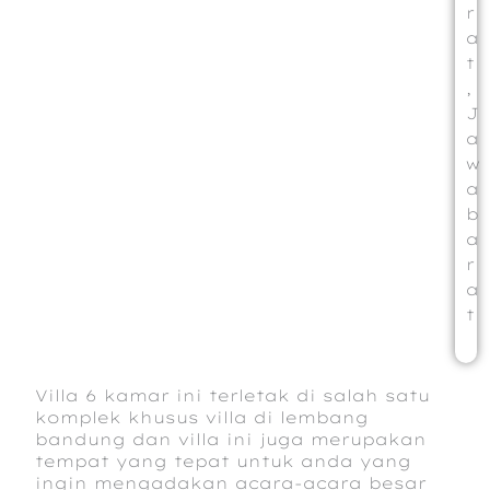
r
a
t
,
J
a
w
a
b
a
r
a
t
Villa 6 kamar ini terletak di salah satu
komplek khusus villa di lembang
bandung dan villa ini juga merupakan
tempat yang tepat untuk anda yang
ingin mengadakan acara-acara besar