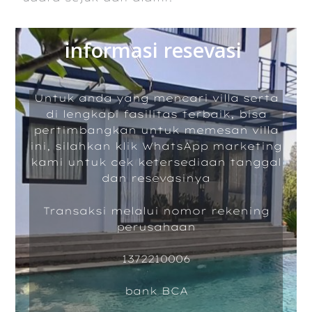
informasi resevasi
Untuk anda yang mencari villa serta
di lengkapi fasilitas terbaik, bisa
pertimbangkan untuk memesan villa
ini, silahkan klik WhatsApp marketing
kami untuk cek ketersediaan tanggal
dan resevasinya
Transaksi melalui nomor rekening
perusahaan
1372210006
bank BCA