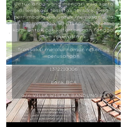
Untuk anda yang mencari villa serta
di lengkapi fasilitas terbaik, bisa
pertimbangkan untuk memesan villa
ini, silahkan klik WhatsApp marketing
kami untuk cek ketersediaan tanggal
dan resevasinya
Transaksi melalui nomor rekening
perusahaan
1372210006
bank BCA
a/n VILLA WISATA BANDUNG PT