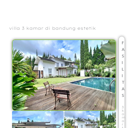
Lewati
ke
konten
villa 3 kamar di bandung estetik
F
A
S
I
L
I
T
A
S
3
k
a
m
a
r
t